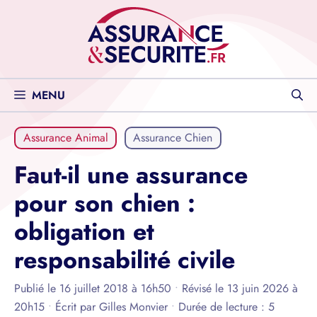
Aller
au
contenu
MENU
Assurance Animal
Assurance Chien
Faut-il une assurance
pour son chien :
obligation et
responsabilité civile
Publié le 16 juillet 2018 à 16h50
•
Révisé le 13 juin 2026 à
20h15
•
Écrit par
Gilles Monvier
•
Durée de lecture : 5