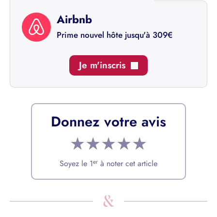
Airbnb
Prime nouvel hôte jusqu'à 309€
Je m'inscris
Donnez votre avis
★
★
★
★
★
er
Soyez le 1
à noter cet article