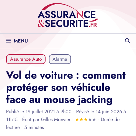
Aller
au
contenu
MENU
Assurance Auto
Alarme
Vol de voiture : comment
protéger son véhicule
face au mouse jacking
Publié le 19 juillet 2021 à 9h00
•
Révisé le 14 juin 2026 à
11h15
•
Écrit par
Gilles Monvier
•
★
★
★
★
★
•
Durée de
lecture : 5 minutes