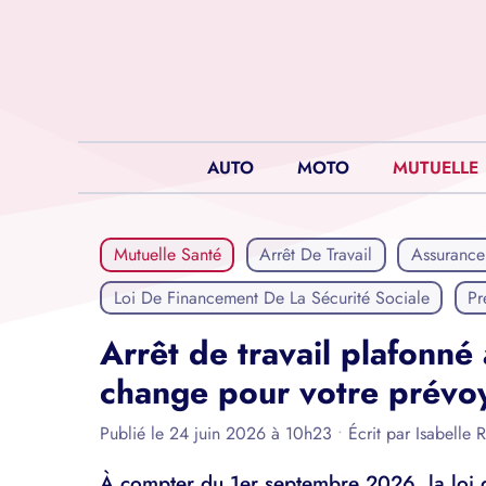
Aller
au
contenu
AUTO
MOTO
MUTUELLE
Mutuelle Santé
Arrêt De Travail
Assurance
Loi De Financement De La Sécurité Sociale
Pr
Arrêt de travail plafonné
change pour votre prévo
Publié le 24 juin 2026 à 10h23
•
Écrit par
Isabelle 
À compter du 1er septembre 2026, la loi d