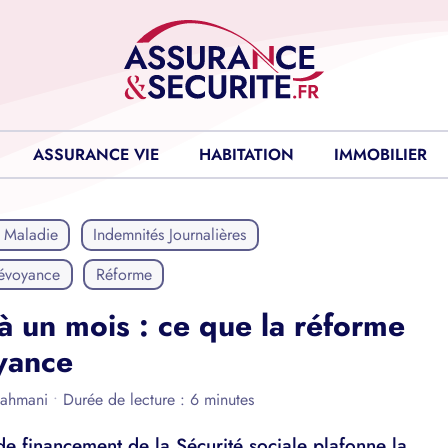
ASSURANCE VIE
HABITATION
IMMOBILIER
 Maladie
Indemnités Journalières
évoyance
Réforme
 à un mois : ce que la réforme
yance
Rahmani
•
Durée de lecture : 6 minutes
e financement de la Sécurité sociale plafonne la