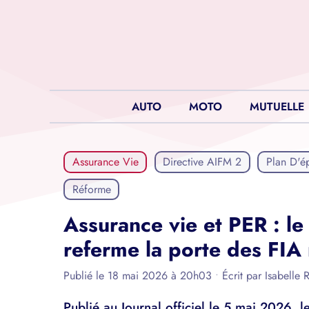
Aller
au
contenu
AUTO
MOTO
MUTUELLE
Assurance Vie
Directive AIFM 2
Plan D'é
Réforme
Assurance vie et PER : l
referme la porte des FIA
Publié le 18 mai 2026 à 20h03
•
Écrit par
Isabelle 
Publié au Journal officiel le 5 mai 2026,